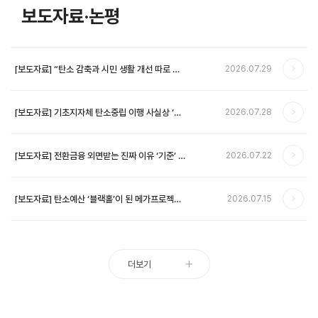
보도자료·논평
[보도자료] “탄소 감축과 시민 생활 개선 따로 가
2026.07.29
는 낡은 기후정책 문법 바꿔야” …녹색전환연구소
2030년 ‘기후도시’ 기준 제안
[보도자료] 기초지자체 탄소중립 이행 사실상 ‘자
2026.07.28
기 채점’ …‘정상추진’ 판정 10건 중 9건 근거 없어
[보도자료] 전환금융 외면받는 진짜 이유 ‘기준’ 아
2026.07.22
닌 기업 ‘유인 부재’ …녹색전환연구소, 전환금융
이해관계자 비공개 간담회 결과 22일 공개
[보도자료] 탄소예산 ‘블랙홀’이 된 메가프로젝트,
2026.07.15
화석연료로 전력 조달 시 2040년까지 온실가스
6억 7903만 톤 누적 배출…1년치 배출량 맞먹어
더보기