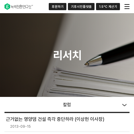
후원하기
기후시민플랫폼
1.5°C 계산기
리서치
칼럼
근거없는 영양댐 건설 즉각 중단하라 (이상헌 이사장)
2013-09-15