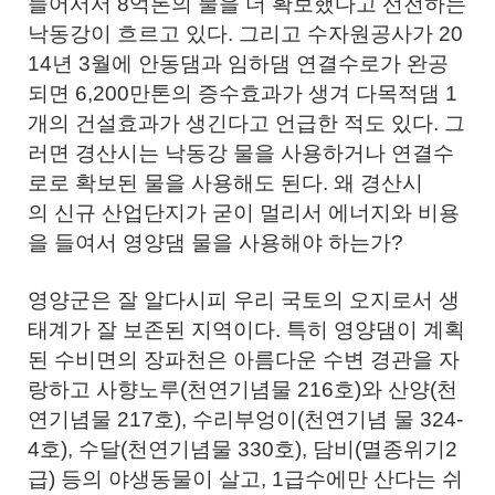
들어서서 8억톤의 물을 더 확보했다고 선전하는
낙동강이 흐르고 있다. 그리고 수자원공사가 20
14년 3월에 안동댐과 임하댐 연결수로가 완공
되면 6,200만톤의 증수효과가 생겨 다목적댐 1
개의 건설효과가 생긴다고 언급한 적도 있다. 그
러면 경산시는 낙동강 물을 사용하거나 연결수
로로 확보된 물을 사용해도 된다. 왜 경산시
의
신규 산업단지가 굳이 멀리서 에너지와 비용
을 들여서 영양댐 물을 사용해야 하는가?
영양군은 잘 알다시피 우리 국토의 오지로서 생
태계가 잘 보존된 지역이다. 특히 영양댐이 계획
된 수비면의 장파천은 아름다운 수변 경관을 자
랑하고 사향노루(천연기념물 216호)와 산양(천
연기념물 217호), 수리부엉이(천연기념 물 324-
4호), 수달(천연기념물 330호), 담비(멸종위기2
급) 등의 야생동물이 살고, 1급수에만 산다는 쉬