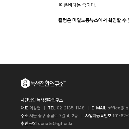
을 준비하는 중이다.
칼럼은 매일노동뉴스에서 확인할 수 
사단법인 녹색전환연구소
대표
이상헌
TEL
02-2135-1148
E-MAIL
office@igt
주소
서울 중구 중림로 7길 4, 2층
사업자등록번호
101-82
후원 문의
donate@igt.or.kr