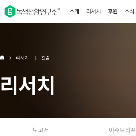
소개
리서치
후원
소식
리서치
칼럼
>
>
리서치
보고서
이슈브리