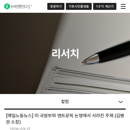
후원하기
기후시민플랫폼
1.5°C 계산기
리서치
칼럼
[매일노동뉴스] 미 국방부와 엔트로픽 논쟁에서 사라진 주제 (김병
권 소장)
2026-03-17