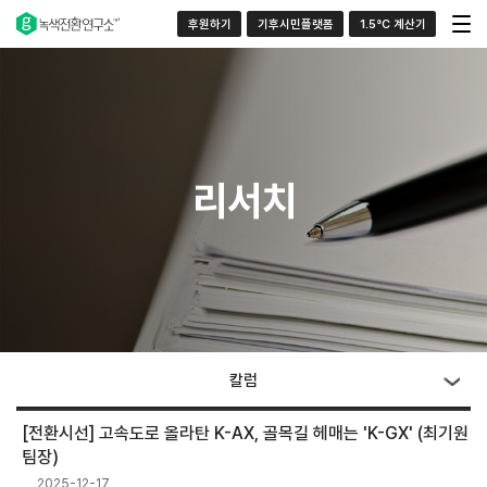
후원하기
기후시민플랫폼
1.5°C 계산기
리서치
칼럼
[전환시선] 고속도로 올라탄 K-AX, 골목길 헤매는 'K-GX' (최기원
팀장)
2025-12-17