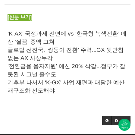
[원문 보기]
‘K-AX’ 국정과제 전면에 vs '한국형 녹색전환’ 예
산 '찔끔' 증액 그쳐
글로벌 선진국, ‘쌍둥이 전환’ 주력...GX 뒷받침
없는 AX 사상누각
‘전환금융 융자지원' 예산 20% 삭감...정부가 잘
못된 시그널 줄수도
기후부 나서서 ‘K-GX' 사업 재편과 대담한 예산
재구조화 선도해야