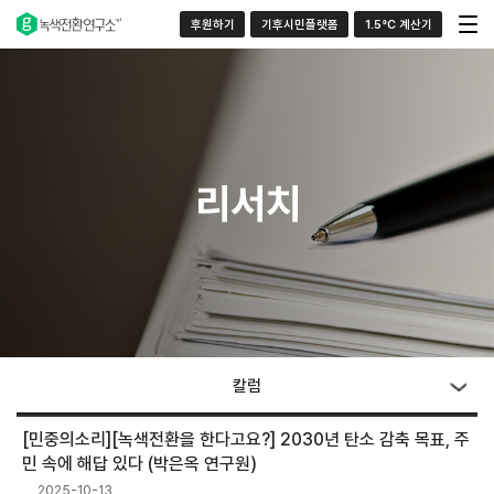
후원하기
기후시민플랫폼
1.5°C 계산기
리서치
칼럼
[민중의소리][녹색전환을 한다고요?] 2030년 탄소 감축 목표, 주
민 속에 해답 있다 (박은옥 연구원)
2025-10-13