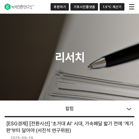
후원하기
기후시민플랫폼
1.5°C 계산기
리서치
칼럼
[ESG경제] [전환시선] '초거대 AI' 시대, 가속페달 밟기 전에 ‘계기
판’부터 달아야 (서진석 연구위원)
2025-09-29