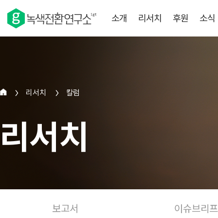
소개
리서치
후원
소식
리서치
칼럼
>
>
리서치
보고서
이슈브리