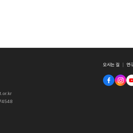
오시는 길
연
.or.kr
-74548