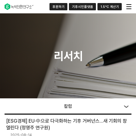
후원하기
기후시민플랫폼
1.5°C 계산기
리서치
칼럼
[ESG경제] EU·中으로 다극화하는 기후 거버넌스…새 기회의 창
열린다 (정영주 연구원)
2025-08-14