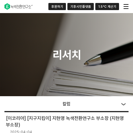
후원하기
기후시민플랫폼
1.5°C 계산기
리서치
칼럼
[이코리아] [지구지킴이] 지현영 녹색전환연구소 부소장 (지현영
부소장)
2025-04-04