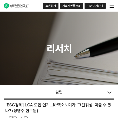
후원하기
기후시민플랫폼
1.5°C 계산기
리서치
칼럼
[ESG경제] LCA 도입 연기...K-택소노미가 '그린워싱' 막을 수 있
나? (정영주 연구원)
2025-02-25