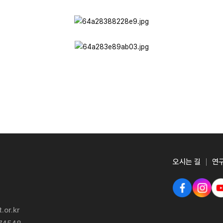
오시는 길
연
.or.kr