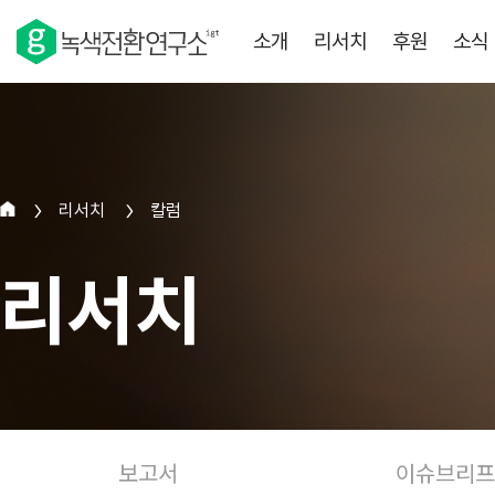
소개
리서치
후원
소식
리서치
칼럼
>
>
리서치
보고서
이슈브리