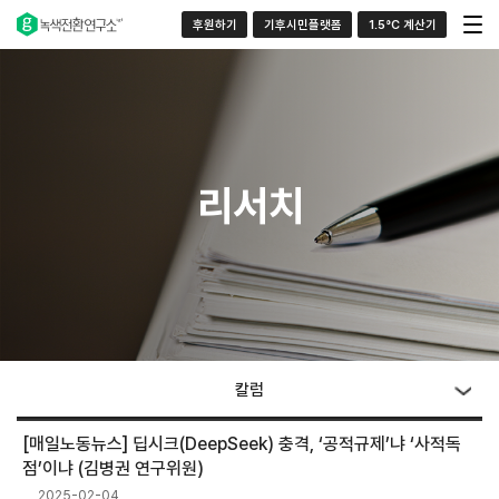
후원하기
기후시민플랫폼
1.5°C 계산기
리서치
칼럼
[매일노동뉴스] 딥시크(DeepSeek) 충격, ‘공적규제’냐 ‘사적독
점’이냐 (김병권 연구위원)
2025-02-04