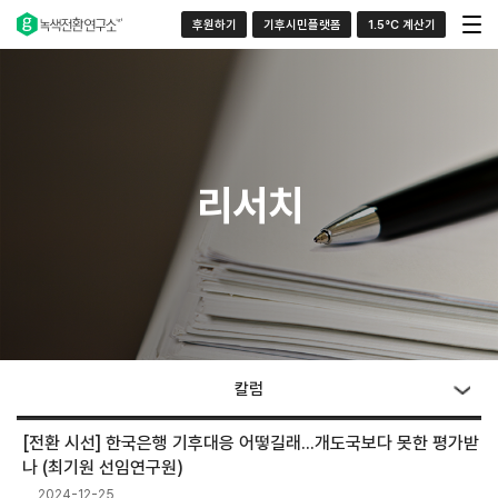
후원하기
기후시민플랫폼
1.5°C 계산기
리서치
칼럼
[전환 시선] 한국은행 기후대응 어떻길래...개도국보다 못한 평가받
나 (최기원 선임연구원)
2024-12-25