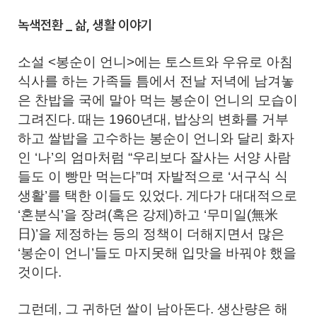
녹색전환 _ 삶, 생활 이야기
소설 <봉순이 언니>에는 토스트와 우유로 아침
식사를 하는 가족들 틈에서 전날 저녁에 남겨놓
은 찬밥을 국에 말아 먹는 봉순이 언니의 모습이
그려진다. 때는 1960년대, 밥상의 변화를 거부
하고 쌀밥을 고수하는 봉순이 언니와 달리 화자
인 ‘나’의 엄마처럼 “우리보다 잘사는 서양 사람
들도 이 빵만 먹는다”며 자발적으로 ‘서구식 식
생활’를 택한 이들도 있었다. 게다가 대대적으로
‘혼분식’을 장려(혹은 강제)하고 ‘무미일(無米
日)’을 제정하는 등의 정책이 더해지면서 많은
‘봉순이 언니’들도 마지못해 입맛을 바꿔야 했을
것이다.
그런데, 그 귀하던 쌀이 남아돈다. 생산량은 해