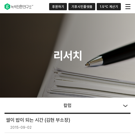
후원하기
기후시민플랫폼
1.5°C 계산기
리서치
칼럼
쌀이 밥이 되는 시간 (김현 부소장)
2015-09-02