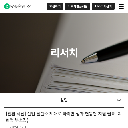
후원하기
기후시민플랫폼
1.5°C 계산기
리서치
칼럼
[전환 시선] 산업 탈탄소 제대로 하려면 성과 연동형 지원 필요 (지
현영 부소장)
2024-12-05