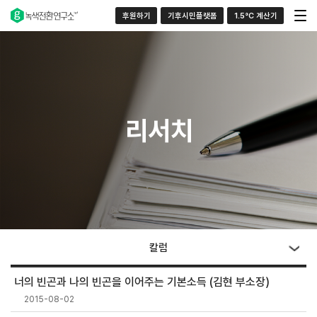
후원하기
기후시민플랫폼
1.5°C 계산기
리서치
칼럼
너의 빈곤과 나의 빈곤을 이어주는 기본소득 (김현 부소장)
2015-08-02