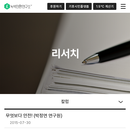
후원하기
기후시민플랫폼
1.5°C 계산기
리서치
칼럼
무엇보다 안전! (박정연 연구원)
2015-07-30