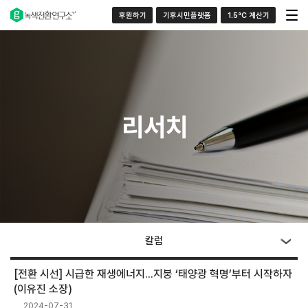
후원하기
기후시민플랫폼
1.5°C 계산기
리서치
칼럼
[전환 시선] 시급한 재생에너지...지붕 ‘태양광 혁명’부터 시작하자
(이유진 소장)
2024-07-31