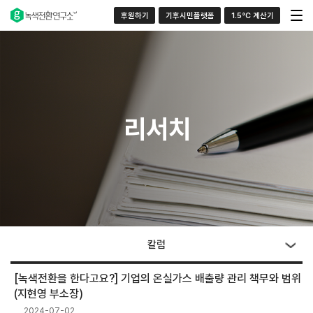
후원하기
기후시민플랫폼
1.5°C 계산기
리서치
칼럼
[녹색전환을 한다고요?] 기업의 온실가스 배출량 관리 책무와 범위
(지현영 부소장)
2024-07-02