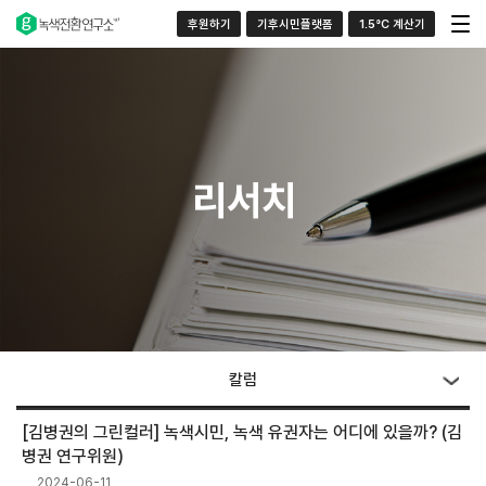
후원하기
기후시민플랫폼
1.5°C 계산기
리서치
칼럼
[김병권의 그린컬러] 녹색시민, 녹색 유권자는 어디에 있을까? (김
병권 연구위원)
2024-06-11