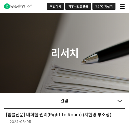
후원하기
기후시민플랫폼
1.5°C 계산기
리서치
칼럼
[법률신문] 배회할 권리(Right to Roam) (지현영 부소장)
2024-06-05