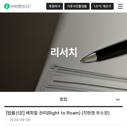
후원하기
기후시민플랫폼
1.5°C 계산기
리서치
칼럼
[법률신문] 배회할 권리(Right to Roam) (지현영 부소장)
2024-06-05