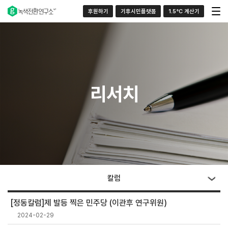
후원하기
기후시민플랫폼
1.5°C 계산기
리서치
칼럼
[정동칼럼]제 발등 찍은 민주당 (이관후 연구위원)
2024-02-29