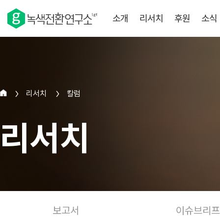
소개
리서치
후원
소식
리서치
칼럼
>
>
리서치
보고서
이슈브리