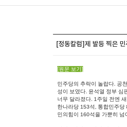
[정동칼럼]제 발등 찍은 민
[원문 보기]
민주당의 추락이 놀랍다. 공천
성이 보였다. 윤석열 정부 심
너무 달라졌다. 1주일 전엔 새
한나라당 153석, 통합민주당 
민의힘이 160석을 가뿐히 넘