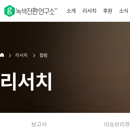
소개
리서치
후원
소식
리서치
칼럼
>
>
리서치
보고서
이슈브리