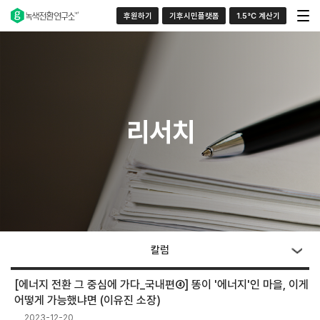
후원하기
기후시민플랫폼
1.5°C 계산기
리서치
칼럼
[에너지 전환 그 중심에 가다_국내편④] 똥이 '에너지'인 마을, 이게
어떻게 가능했냐면 (이유진 소장)
2023-12-20