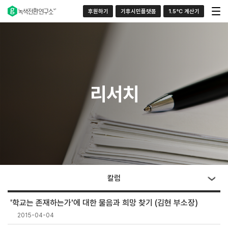
후원하기
기후시민플랫폼
1.5°C 계산기
리서치
칼럼
'학교는 존재하는가'에 대한 물음과 희망 찾기 (김현 부소장)
2015-04-04