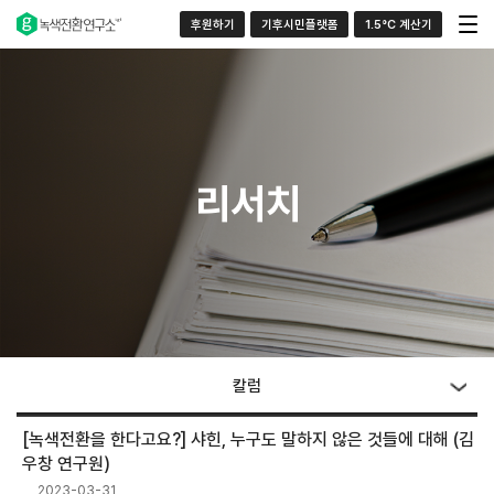
후원하기
기후시민플랫폼
1.5°C 계산기
리서치
칼럼
[녹색전환을 한다고요?] 샤힌, 누구도 말하지 않은 것들에 대해 (김
우창 연구원)
2023-03-31