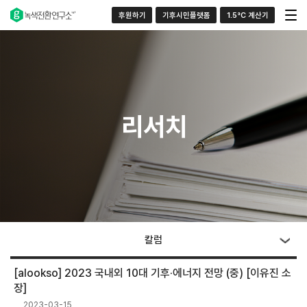
후원하기
기후시민플랫폼
1.5°C 계산기
리서치
칼럼
[alookso] 2023 국내외 10대 기후·에너지 전망 (중) [이유진 소
장]
2023-03-15