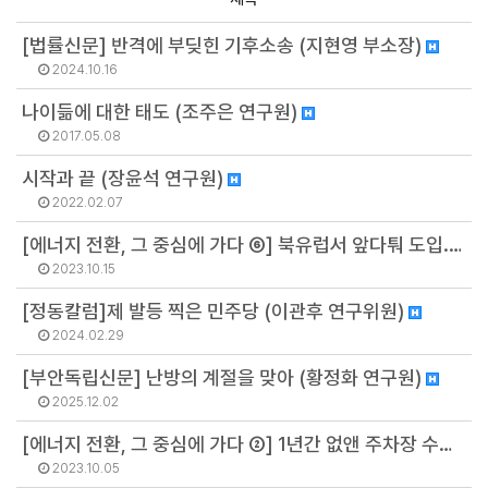
[법률신문] 반격에 부딪힌 기후소송 (지현영 부소장)
2024.10.16
나이듦에 대한 태도 (조주은 연구원)
2017.05.08
시작과 끝 (장윤석 연구원)
2022.02.07
[에너지 전환, 그 중심에 가다 ⑥] 북유럽서 앞다퉈 도입... 난방비 폭탄 막을 수 있는 '이것' (이대원)
2023.10.15
[정동칼럼]제 발등 찍은 민주당 (이관후 연구위원)
2024.02.29
[부안독립신문] 난방의 계절을 맞아 (황정화 연구원)
2025.12.02
[에너지 전환, 그 중심에 가다 ②] 1년간 없앤 주차장 수만 1300개... 이 도시의 야심찬 목표 (고이지선 지역전환팀 선임연구원)
2023.10.05