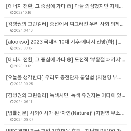
[에너지 전환, 그 중심에 가다 ⑦] 다들 의심했지만 지체없이 직진, 독일의 놀라운 '기후정치' (김혜미 연구원)
2023.10.16
[김병권의 그린컬러] 총선에서 찌그러진 우리 사회 의제들 (김병권 연구위원)
2024.04.16
[alookso] 2023 국내외 10대 기후·에너지 전망(하) [이유진 소장]
2023.03.15
[에너지 전환, 그 중심에 가다 ⑤] 도전적 '부활절 패키지'에도... 이유 있는 독일의 자신감 (안병철 연구의원)
2023.10.12
[오늘을 생각한다] 우리도 충전단자 통일법 (지현영 부소장)
2023.09.25
[김병권의 그린컬러] 녹색시민, 녹색 유권자는 어디에 있을까? (김병권 연구위원)
2024.06.11
[법률신문] 사외이사가 된 ‘자연(Nature)’ (지현영 부소장)
2024.08.07
[ESG경제] 한국 기업 기후대응 후퇴...지난해 RE100 가입 '제로' (김병권 연구위원)