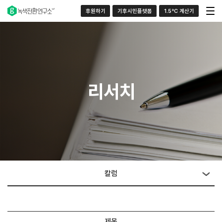
후원하기
기후시민플랫폼
1.5°C 계산기
리서치
칼럼
제목