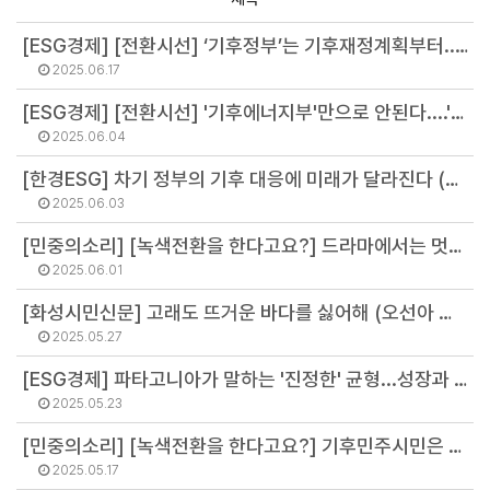
[ESG경제] [전환시선] ‘기후정부’는 기후재정계획부터...'기후재정' 청사진 제시해야 (최기원 선임연구원)
2025.06.17
[ESG경제] [전환시선] '기후에너지부'만으로 안된다....'기후투자공사' 설립해야 (김병권 연구위원)
2025.06.04
[한경ESG] 차기 정부의 기후 대응에 미래가 달라진다 (이유진 소장)
2025.06.03
[민중의소리] [녹색전환을 한다고요?] 드라마에서는 멋진 대선후보 TV 토론, 현실은 왜 이 모양인가 (윤원섭 선임연구원)
2025.06.01
[화성시민신문] 고래도 뜨거운 바다를 싫어해 (오선아 연구원)
2025.05.27
[ESG경제] 파타고니아가 말하는 '진정한' 균형...성장과 환경간에는 '불가능' (서진석 연구위원)
2025.05.23
[민중의소리] [녹색전환을 한다고요?] 기후민주시민은 누구인가? (황정화 연구원)
2025.05.17