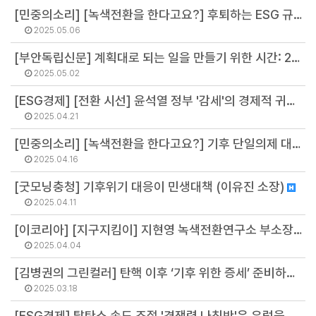
[민중의소리] [녹색전환을 한다고요?] 후퇴하는 ESG 규제, 흔들리는 기후 목표 – 유럽 시민사회는 왜 목소리를 높이는가 (정영주 연구원)
2025.05.06
[부안독립신문] 계획대로 되는 일을 만들기 위한 시간: 226개의 탄소중립녹색성장 기본계획을 기다리며 (배보람 팀장)
2025.05.02
[ESG경제] [전환 시선] 윤석열 정부 '감세'의 경제적 귀결...기후위기 대응 부실 자초 (최기원 선임연구원)
2025.04.21
[민중의소리] [녹색전환을 한다고요?] 기후 단일의제 대선 TV토론회 개최를 요구한다 (오용석 팀장)
2025.04.16
[굿모닝충청] 기후위기 대응이 민생대책 (이유진 소장)
2025.04.11
[이코리아] [지구지킴이] 지현영 녹색전환연구소 부소장 (지현영 부소장)
2025.04.04
[김병권의 그린컬러] 탄핵 이후 ‘기후 위한 증세’ 준비하자 (김병권 연구위원)
2025.03.18
[ESG경제] 탈탄소 속도 조절 '경쟁력 나침반'은 유럽을 어디로 이끌까 (지현영 부소장)