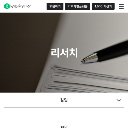
후원하기
기후시민플랫폼
1.5°C 계산기
리서치
칼럼
제목