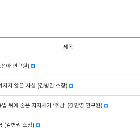
제목
오선아 연구원)
지지 않은 사실 (김병권 소장)
축법 뒤에 숨은 지자체가 ‘주범’ (강민영 연구원)
 (김병권 소장)