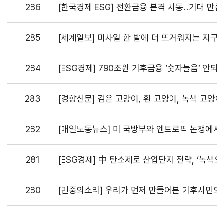
286
[한국경제 ESG] 전환금융 본격 시동...기대 
285
[세계일보] 미사일 한 발에 더 뜨거워지는 지
284
[ESG경제] 790조원 기후금융 ‘숫자놀음’ 안
283
[경향신문] 검은 고양이, 흰 고양이, 녹색 고양
282
[매일노동뉴스] 미 국방부와 엔트로픽 논쟁에서
281
[ESG경제] 中 탄소제로 산업단지 전략, ‘녹
280
[민중의소리] 우리가 먼저 만들어본 기후시민