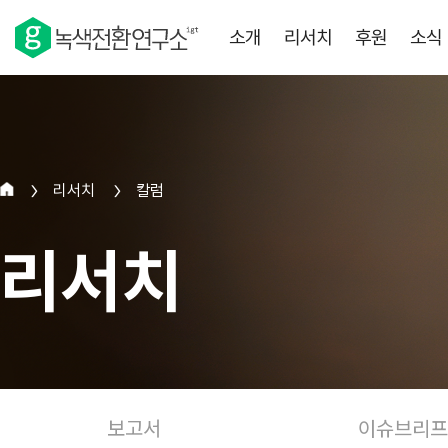
소개
리서치
후원
소식
리서치
칼럼
>
>
리서치
보고서
이슈브리