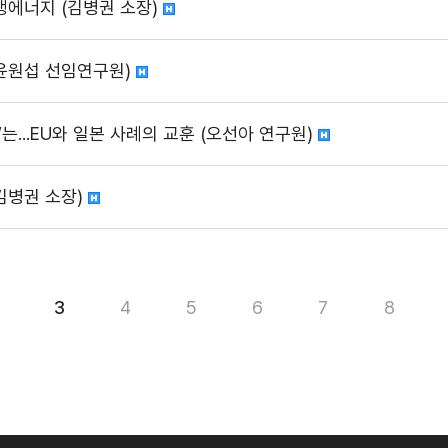
생에너지 (김병권 소장)
(윤원섭 선임연구원)
는...EU와 일본 사례의 교훈 (오선아 연구원)
김병권 소장)
3
4
5
6
7
8