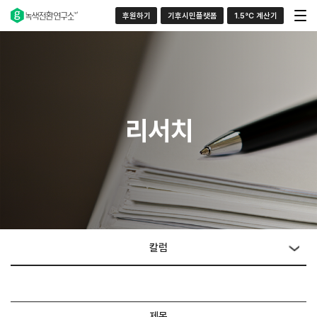
후원하기
기후시민플랫폼
1.5°C 계산기
리서치
칼럼
제목