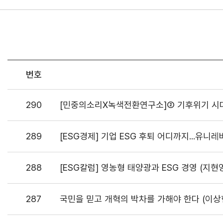
번호
290
[민중의소리X녹색전환연구소]② 기후위기 시대
289
[ESG경제] 기업 ESG 후퇴 어디까지...유
288
[ESG칼럼] 영농형 태양광과 ESG 경영 (지현
287
국민을 믿고 개혁의 박차를 가해야 한다 (이상