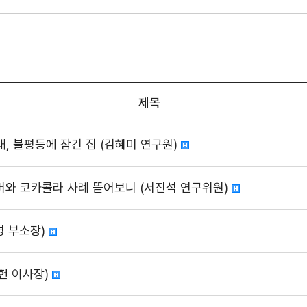
제목
, 불평등에 잠긴 집 (김혜미 연구원)
니레버와 코카콜라 사례 뜯어보니 (서진석 연구위원)
영 부소장)
헌 이사장)