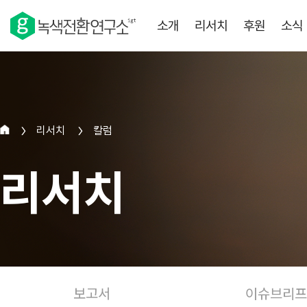
소개
리서치
후원
소식
리서치
칼럼
>
>
리서치
보고서
이슈브리