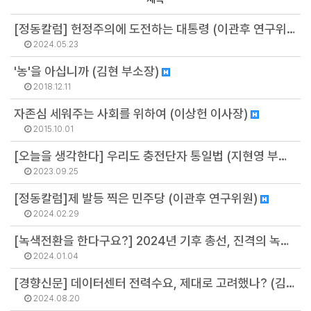
[정동칼럼] 헌정주의에 도전하는 대통령 (이관후 연구위원)
2024.05.23
'농'을 아십니까 (김현 부소장)
2018.12.11
자존심 세워주는 사회를 위하여 (이상헌 이사장)
2015.10.01
[오늘을 생각한다] 우리도 충전단자 통일법 (지현영 부소장)
2023.09.25
[정동칼럼]제 발등 찍은 민주당 (이관후 연구위원)
2024.02.29
[녹색전환을 한다구요?] 2024년 기후 총선, 진격의 녹색! “기후유권자가 묻는다” (이유진 소장)
2024.01.04
[경향신문] 데이터센터 전력수요, 제대로 고려했나? (김병권 연구위원)
2024.08.20