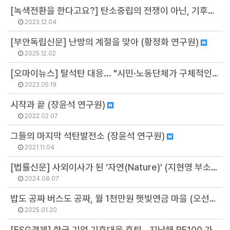
[녹색전환을 한다고요?] 탄소중립의 전쟁이 아닌, 기후정의로서의 평화 (배보람 지역전환팀장)
2023.12.04
[부안독립신문] 난방의 계절을 맞아 (황정화 연구원)
2025.12.02
[오마이뉴스] 탈석탄 대응... "시민·노동단체가 구체적인 제안 내놔야" (고이지선 지역전환팀 선임연구원)
2023.05.19
시작과 끝 (장윤석 연구원)
2022.02.07
그들의 마지막 석탄발전소 (장윤석 연구원)
2021.11.04
[법률신문] 사외이사가 된 ‘자연(Nature)’ (지현영 부소장)
2024.08.07
밥도 공짜 버스도 공짜, 월 1천만원 햇빛연금 마을 (오선아 연구원)
2025.01.20
[ESG경제] 한국 기업 기후대응 후퇴...지난해 RE100 가입 '제로' (김병권 연구위원)