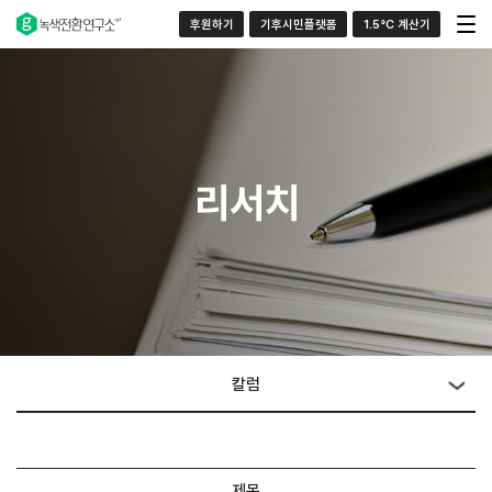
후원하기
기후시민플랫폼
1.5°C 계산기
리서치
칼럼
제목