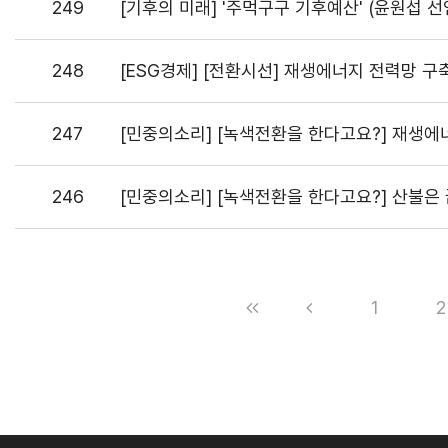
249
[기후의 미래] '주먹구구 기후예산' (윤원섭 
248
[ESG경제] [전환시선] 재생에너지 전력망 구축
247
[민중의소리] [녹색전환을 한다고요?] 재생에
246
[민중의소리] [녹색전환을 한다고요?] 산불은
1
2