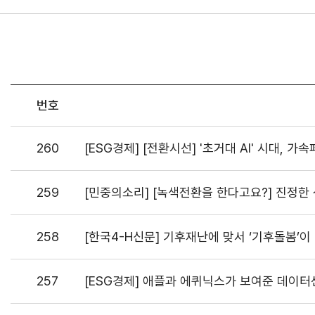
번호
260
[ESG경제] [전환시선] '초거대 AI' 시대, 
259
[민중의소리] [녹색전환을 한다고요?] 진정한 
258
[한국4-H신문] 기후재난에 맞서 ‘기후돌봄’이
257
[ESG경제] 애플과 에퀴닉스가 보여준 데이터