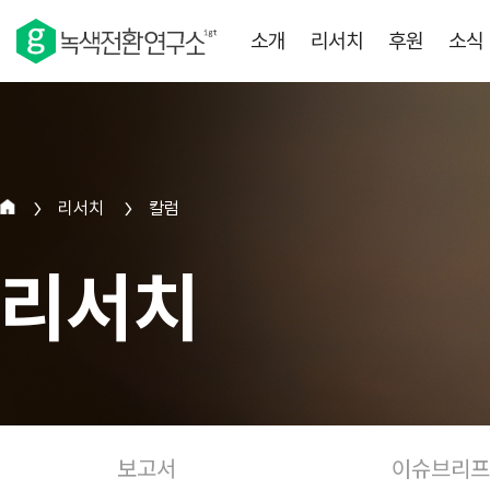
소개
리서치
후원
소식
리서치
칼럼
>
>
리서치
보고서
이슈브리