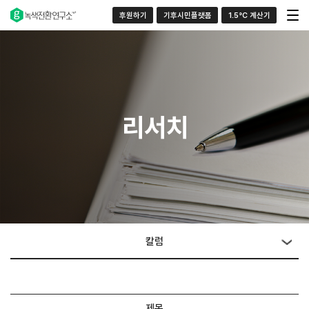
후원하기
기후시민플랫폼
1.5°C 계산기
리서치
칼럼
제목