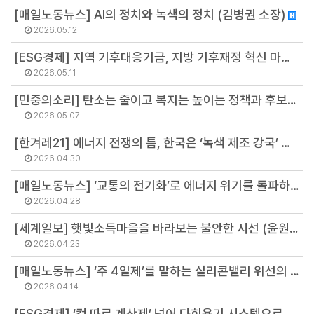
[매일노동뉴스] AI의 정치와 녹색의 정치 (김병권 소장)
2026.05.12
[ESG경제] 지역 기후대응기금, 지방 기후재정 혁신 마중물 돼야 (조원영 연구원)
2026.05.11
[민중의소리] 탄소는 줄이고 복지는 높이는 정책과 후보자가 필요하다 (여미영 연구원)
2026.05.07
[한겨레21] 에너지 전쟁의 틈, 한국은 ‘녹색 제조 강국’ 기회 잡을까 (김병권 소장)
2026.04.30
[매일노동뉴스] ‘교통의 전기화’로 에너지 위기를 돌파하자
2026.04.28
[세계일보] 햇빛소득마을을 바라보는 불안한 시선 (윤원섭 선임연구원)
2026.04.23
[매일노동뉴스] ‘주 4일제’를 말하는 실리콘밸리 위선의 정점 (김병권 소장)
2026.04.14
[ESG경제] ‘컵 따로 계산제’ 넘어 다회용기 시스템으로 가려면 (서진석 연구위원)