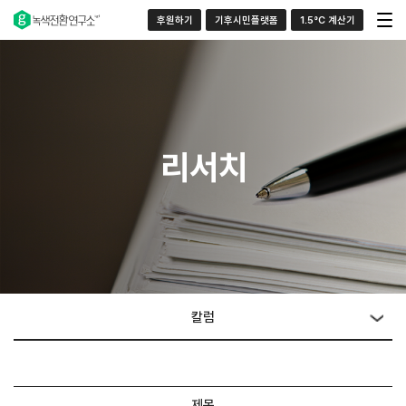
후원하기
기후시민플랫폼
1.5°C 계산기
리서치
칼럼
제목