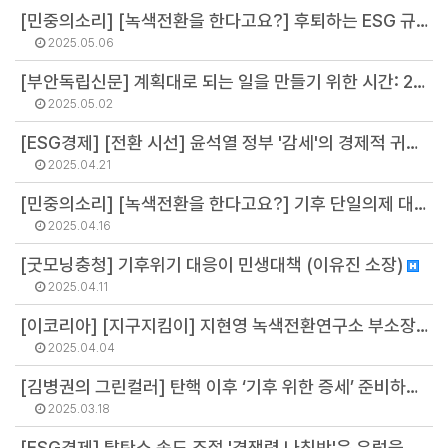
[민중의소리] [녹색전환을 한다고요?] 후퇴하는 ESG 규제, 흔들리는 기후 목표 – 유럽 시민사회는 왜 목소리를 높이는가 (정영주 연구원)
2025.05.06
[부안독립신문] 계획대로 되는 일을 만들기 위한 시간: 226개의 탄소중립녹색성장 기본계획을 기다리며 (배보람 팀장)
2025.05.02
[ESG경제] [전환 시선] 윤석열 정부 '감세'의 경제적 귀결...기후위기 대응 부실 자초 (최기원 선임연구원)
2025.04.21
[민중의소리] [녹색전환을 한다고요?] 기후 단일의제 대선 TV토론회 개최를 요구한다 (오용석 팀장)
2025.04.16
[굿모닝충청] 기후위기 대응이 민생대책 (이유진 소장)
2025.04.11
[이코리아] [지구지킴이] 지현영 녹색전환연구소 부소장 (지현영 부소장)
2025.04.04
[김병권의 그린컬러] 탄핵 이후 ‘기후 위한 증세’ 준비하자 (김병권 연구위원)
2025.03.18
[ESG경제] 탈탄소 속도 조절 '경쟁력 나침반'은 유럽을 어디로 이끌까 (지현영 부소장)