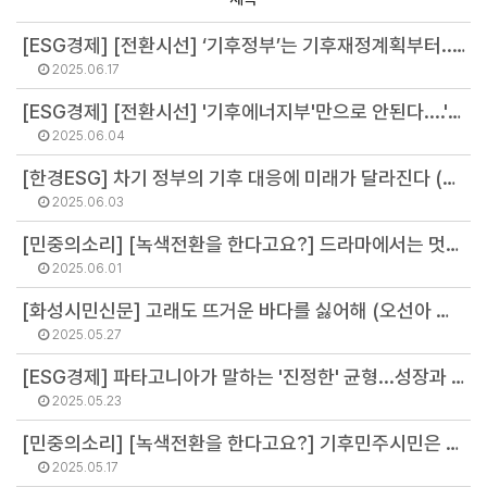
[ESG경제] [전환시선] ‘기후정부’는 기후재정계획부터...'기후재정' 청사진 제시해야 (최기원 선임연구원)
2025.06.17
[ESG경제] [전환시선] '기후에너지부'만으로 안된다....'기후투자공사' 설립해야 (김병권 연구위원)
2025.06.04
[한경ESG] 차기 정부의 기후 대응에 미래가 달라진다 (이유진 소장)
2025.06.03
[민중의소리] [녹색전환을 한다고요?] 드라마에서는 멋진 대선후보 TV 토론, 현실은 왜 이 모양인가 (윤원섭 선임연구원)
2025.06.01
[화성시민신문] 고래도 뜨거운 바다를 싫어해 (오선아 연구원)
2025.05.27
[ESG경제] 파타고니아가 말하는 '진정한' 균형...성장과 환경간에는 '불가능' (서진석 연구위원)
2025.05.23
[민중의소리] [녹색전환을 한다고요?] 기후민주시민은 누구인가? (황정화 연구원)
2025.05.17