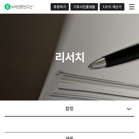
후원하기
기후시민플랫폼
1.5°C 계산기
리서치
칼럼
제목