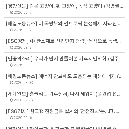
[경향신문] 검은 고양이, 흰 고양이, 녹색 고양이 (김병권 소장)
2026.03.17
[매일노동뉴스] 미 국방부와 엔트로픽 논쟁에서 사라진 주제 (김병권 소장)
2026.03.17
[ESG경제] 中 탄소제로 산업단지 전략, ‘녹색으로 녹색을 만든다 (강민영 연구원)
2026.03.13
[민중의소리] 우리가 먼저 만들어본 기후시민의회 (김주온 연구원)
2026.03.11
[매일노동뉴스] 에너지 안보에도 도움되는 재생에너지 (김병권 소장)
2026.03.03
[세계일보] 흔들리는 기후질서, 다시 세워야 (윤원섭 선임연구원)
2026.02.26
[ESG경제] 한국형 전환금융 설계의 ‘안전장치’는...EU와 일본 사례의 교훈 (오선아 연구원)
2026.02.16
[경향신문] 화석국가, 전기국가, 핵발전국가 (김병권 소장)