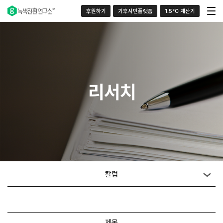
후원하기
기후시민플랫폼
1.5°C 계산기
리서치
칼럼
제목