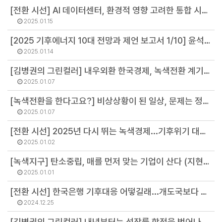
[전환 시선] AI 데이터센터, 환경적 영향 고려한 통합 시책 마련 시급 (강민영 연구원)
2025.01.15
[2025 기후에너지 10대 전망과 제언 보고서 1/10] 윤석열 이후의 기후 정책: 탈원전과 탈탈원전, 그 다음 기후 정책 있나. (이유진 소장)
2025.01.14
[김병권의 그린컬러] 내우외환 한국경제, 녹색전환 계기로 (김병권 연구위원)
2025.01.07
[녹색전환을 한다고요?] 비상상황이 된 일상, 문제는 정치야 (오용석 팀장)
2025.01.07
[전환 시선] 2025년 다시 뛰는 녹색경제...기후위기 대응을 대선 의제로 (이유진 소장)
2025.01.02
[녹색지구] 탄소중립, 매를 먼저 맞는 기업이 산다 (지현영 부소장)
2025.01.01
[전환 시선] 한국은행 기후대응 어떻길래...개도국보다 못한 평가받나 (최기원 선임연구원)
2024.12.25
[김병권의 그린컬러] 내년부터는 성장률 함정을 벗어나자 (김병권 연구위원)