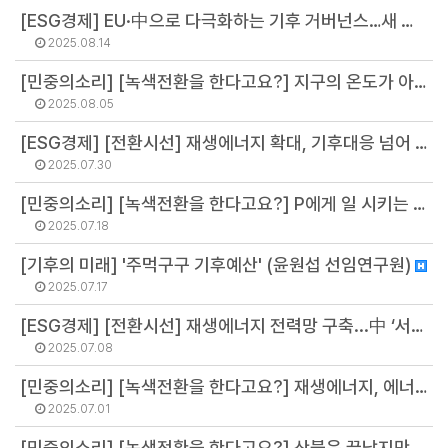
[ESG경제] EU·中으로 다극화하는 기후 거버넌스…새 기회의 창 열린다 (정영주 연구원)
2025.08.14
[민중의소리] [녹색전환을 한다고요?] 지구의 온도가 아니라 삶의 질을 높이는 기후정책이 필요하다 (배보람 부소장)
2025.08.05
[ESG경제] [전환시선] 재생에너지 확대, 기후대응 넘어 '에너지 안보'로 접근해야 (오선아 연구원)
2025.07.30
[민중의소리] [녹색전환을 한다고요?] P에게 일 시키는 방법, 기후에너지부 (김민석 연구원)
2025.07.18
[기후의 미래] '주먹구구 기후예산' (윤원섭 선임연구원)
2025.07.17
[ESG경제] [전환시선] 재생에너지 전력망 구축...中 ‘서전동송’정책에서 배울 점 (강민영 연구원)
2025.07.08
[민중의소리] [녹색전환을 한다고요?] 재생에너지, 에너지 안보와 생존의 전략 (오선아 연구원)
2025.07.01
[민중의소리] [녹색전환을 한다고요?] 산불은 끝났지만, 삶은 타들어간다 (고이지선 선임연구원)