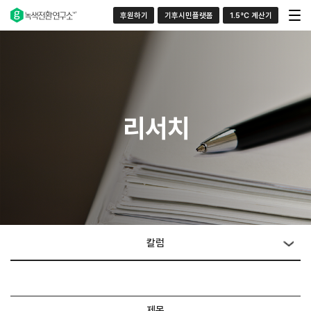
후원하기
기후시민플랫폼
1.5°C 계산기
리서치
칼럼
제목