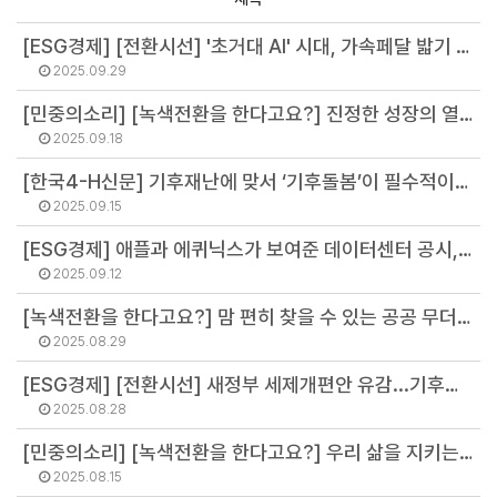
[ESG경제] [전환시선] '초거대 AI' 시대, 가속페달 밟기 전에 ‘계기판’부터 달아야 (서진석 연구위원)
2025.09.29
[민중의소리] [녹색전환을 한다고요?] 진정한 성장의 열쇠, ‘기후투자공사’ 설립이 필요한 이유 (최기원 팀장)
2025.09.18
[한국4-H신문] 기후재난에 맞서 ‘기후돌봄’이 필수적이다 (김병권 소장)
2025.09.15
[ESG경제] 애플과 에퀴닉스가 보여준 데이터센터 공시, 숫자 너머의 의미 (강민영 연구원)
2025.09.12
[녹색전환을 한다고요?] 맘 편히 찾을 수 있는 공공 무더위쉼터를 기다리며 (여미영 연구원)
2025.08.29
[ESG경제] [전환시선] 새정부 세제개편안 유감...기후관점 반영 '기후세법' 내놔야 (최기원 팀장)
2025.08.28
[민중의소리] [녹색전환을 한다고요?] 우리 삶을 지키는 기후목표, NCT 아니고 NDC (김주온 연구원)
2025.08.15