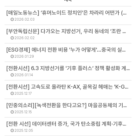
[매일노동뉴스] ‘휴머노이드 정치인’은 차라리 어떤가 (김병권 소장)
2026.02.03
[부안독립신문] 다가오는 지방선거, 우리 동네의 ‘조란 맘다니’를 찾아서 (김민석 연구원)
2026.02.02
[ESG경제] 에너지 전환 비용 '누가 어떻게'...중국의 실험에서 얻은 교훈 (정영주 연구원)
2026.01.29
[전환시선] 6.3 지방선거를 '기후 플러스’ 정책 활성화 계기로 (김병권 소장)
2026.01.14
[전환시선] 고속도로 올라탄 K-AX, 골목길 헤매는 'K-GX' (최기원 팀장)
2025.12.17
[민중의소리][녹색전환을 한다고요?] 마을공동체의 기후혁명, 국가균형발전의 출발점 (안병철 연구위원)
2025.12.15
[전환 시선] 데이터센터 증가, 국가 탄소중립 계획·기후예산과 양립해야 (강민영 연구원)
2025.12.05