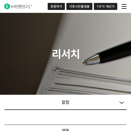
후원하기
기후시민플랫폼
1.5°C 계산기
리서치
칼럼
제목