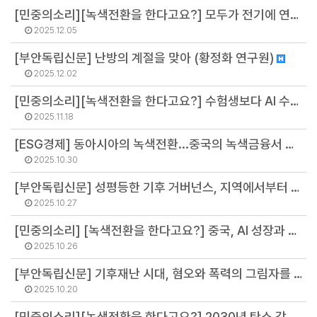
[민중의소리][녹색전환을 한다고요?] 모두가 전기에 연결되도록 한 것처럼, 모두가 화석연료에서 떨어지도록 (배보람 부소장)
2025.12.05
[부안독립신문] 난방의 계절을 맞아 (황정화 연구원)
2025.12.02
[민중의소리][녹색전환을 한다고요?] 수험생보다 AI 수능성적에 더 관심 있는 세상 (김병권 소장)
2025.11.18
[ESG경제] 동아시아의 녹색전환...중국의 녹색금융서 배우는 한국의 전략 (정영주 연구원)
2025.10.30
[부안독립신문] 성평등한 기후 거버넌스, 지역에서부터 시작하자 (김주온 연구원)
2025.10.27
[민중의소리] [녹색전환을 한다고요?] 중국, AI 성장과 기후 목표 사이에서 어떻게 줄타기하고 있는가 (김병권 소장)
2025.10.26
[부안독립신문] 기후재난 시대, 혐오와 폭력의 그림자를 직시해야 한다 (정영주 연구원)
2025.10.20
[민중의소리][녹색전환을 한다고요?] 2030년 탄소 감축 목표, 주민 속에 해답 있다 (박은옥 연구원)