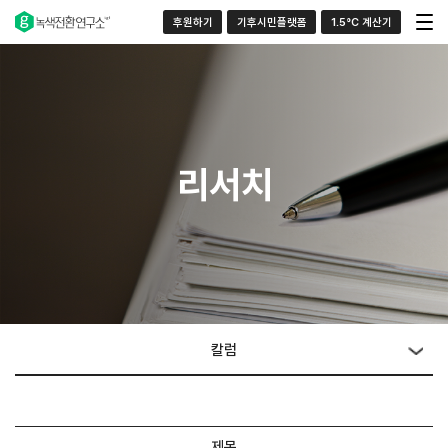
후원하기
기후시민플랫폼
1.5°C 계산기
리서치
칼럼
제목