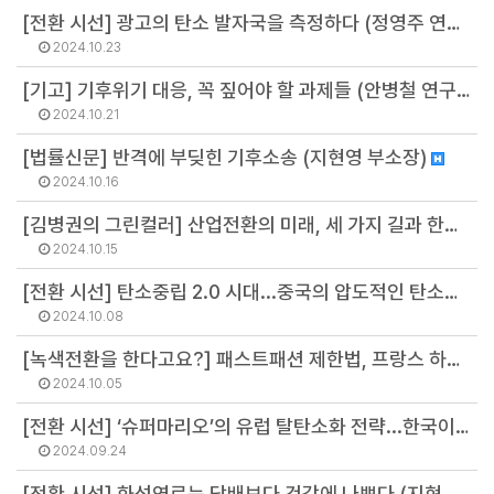
[전환 시선] 광고의 탄소 발자국을 측정하다 (정영주 연구원)
2024.10.23
[기고] 기후위기 대응, 꼭 짚어야 할 과제들 (안병철 연구위원)
2024.10.21
[법률신문] 반격에 부딪힌 기후소송 (지현영 부소장)
2024.10.16
[김병권의 그린컬러] 산업전환의 미래, 세 가지 길과 한국 (김병권 연구위원)
2024.10.15
[전환 시선] 탄소중립 2.0 시대...중국의 압도적인 탄소중립 산업경쟁력 (이유진 소장)
2024.10.08
[녹색전환을 한다고요?] 패스트패션 제한법, 프랑스 하원 통과의 의미 (정영주 연구원)
2024.10.05
[전환 시선] ‘슈퍼마리오’의 유럽 탈탄소화 전략...한국이 배울 점은? (오선아 연구원)
2024.09.24
[전환 시선] 화석연료는 담배보다 건강에 나쁘다 (지현영 부소장)