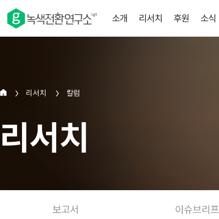
소개
리서치
후원
소식
리서치
칼럼
>
>
리서치
보고서
이슈브리