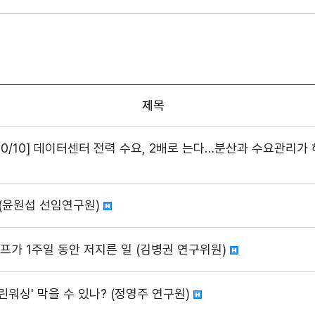
제목
10/10] 데이터센터 전력 수요, 2배로 는다…분산과 수요관리가 
 (윤원섭 선임연구원)
트럼프가 1주일 동안 저지른 일 (김병권 연구위원)
'그린워싱' 막을 수 있나? (정영주 연구원)