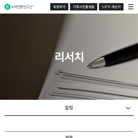
후원하기
기후시민플랫폼
1.5°C 계산기
리서치
칼럼
제목