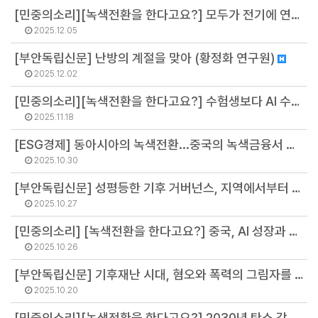
[민중의소리][녹색전환을 한다고요?] 모두가 전기에 연결되도록 한 것처럼, 모두가 화석연료에서 떨어지도록 (배보람 부소장)
2025.12.05
[부안독립신문] 난방의 계절을 맞아 (황정화 연구원)
2025.12.02
[민중의소리][녹색전환을 한다고요?] 수험생보다 AI 수능성적에 더 관심 있는 세상 (김병권 소장)
2025.11.18
[ESG경제] 동아시아의 녹색전환...중국의 녹색금융서 배우는 한국의 전략 (정영주 연구원)
2025.10.30
[부안독립신문] 성평등한 기후 거버넌스, 지역에서부터 시작하자 (김주온 연구원)
2025.10.27
[민중의소리] [녹색전환을 한다고요?] 중국, AI 성장과 기후 목표 사이에서 어떻게 줄타기하고 있는가 (김병권 소장)
2025.10.26
[부안독립신문] 기후재난 시대, 혐오와 폭력의 그림자를 직시해야 한다 (정영주 연구원)
2025.10.20
[민중의소리][녹색전환을 한다고요?] 2030년 탄소 감축 목표, 주민 속에 해답 있다 (박은옥 연구원)