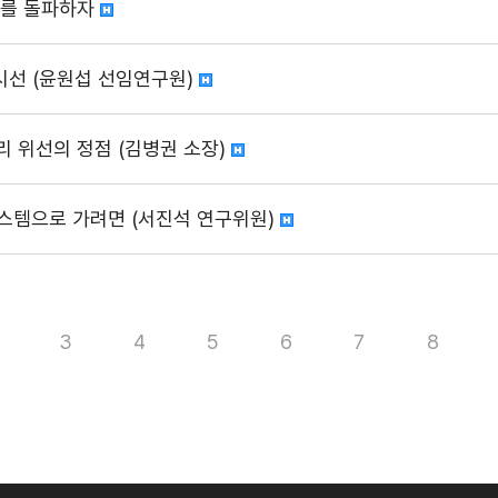
기를 돌파하자
시선 (윤원섭 선임연구원)
리 위선의 정점 (김병권 소장)
 시스템으로 가려면 (서진석 연구위원)
3
4
5
6
7
8