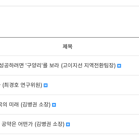
제목
성공하려면 '구양리'를 보라 (고이지선 지역전환팀장)
자 (최경호 연구위원)
의 미래 (김병권 소장)
I 공약은 어떤가 (김병권 소장)