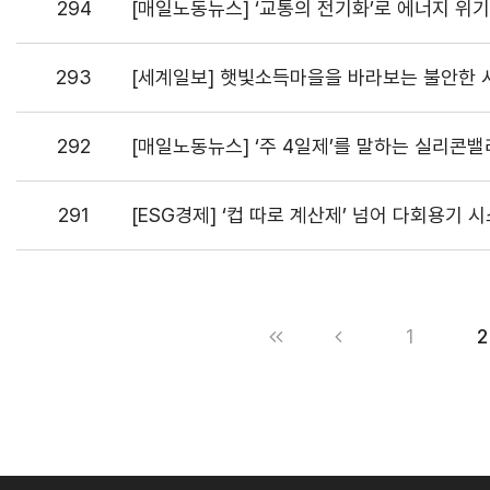
294
[매일노동뉴스] ‘교통의 전기화’로 에너지 위
293
[세계일보] 햇빛소득마을을 바라보는 불안한 
292
[매일노동뉴스] ‘주 4일제’를 말하는 실리콘밸
291
[ESG경제] ‘컵 따로 계산제’ 넘어 다회용기
1
2