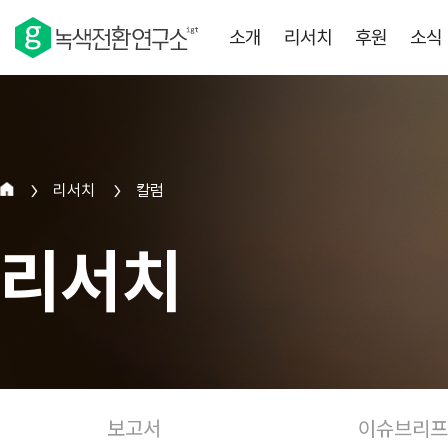
소개
리서치
후원
소식
리서치
칼럼
>
>
리서치
보고서
이슈브리