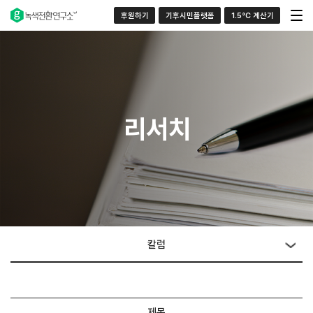
후원하기
기후시민플랫폼
1.5°C 계산기
리서치
칼럼
제목