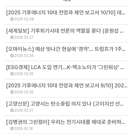
[2025 기후에너지 10대 전망과 제언 보고서 10/10] 데이터센터 전력 수요, 2배로 는다…분산과 수요관리가 해법 (강민영 연구원)
2025.02.28
[세계일보] 기후위기시대 언론의 역할을 묻다 (윤원섭 선임연구원)
2025.02.27
[오마이뉴스] 예상 빗나간 현실에 '경악'... 트럼프가 1주일 동안 저지른 일 (김병권 연구위원)
2025.02.26
[ESG경제] LCA 도입 연기...K-택소노미가 '그린워싱' 막을 수 있나? (정영주 연구원)
2025.02.25
[2025 기후에너지 10대 전망과 제언 보고서 9/10] 2025년 기후재난에 우리는 무사할 수 있을까…적응대책 쟁점 세 가지 (황정화 연구원)
2025.02.25
[고양신문] 고양시는 탄소중립 의지 있나 (고이지선 선임연구원)
2025.02.21
[김병권의 그린컬러] 우리는 전기시대를 제대로 준비하고 있나 (김병권 연구위원)
2025.02.18