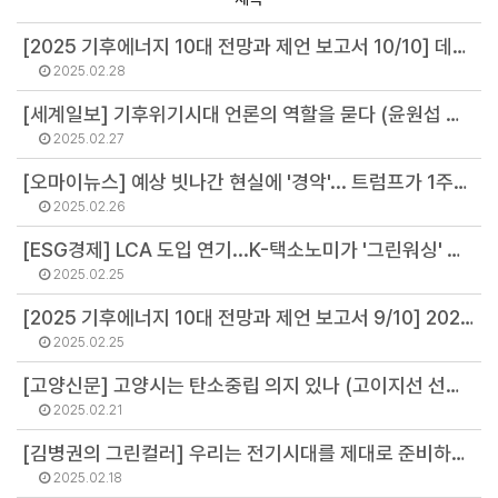
[2025 기후에너지 10대 전망과 제언 보고서 10/10] 데이터센터 전력 수요, 2배로 는다…분산과 수요관리가 해법 (강민영 연구원)
2025.02.28
[세계일보] 기후위기시대 언론의 역할을 묻다 (윤원섭 선임연구원)
2025.02.27
[오마이뉴스] 예상 빗나간 현실에 '경악'... 트럼프가 1주일 동안 저지른 일 (김병권 연구위원)
2025.02.26
[ESG경제] LCA 도입 연기...K-택소노미가 '그린워싱' 막을 수 있나? (정영주 연구원)
2025.02.25
[2025 기후에너지 10대 전망과 제언 보고서 9/10] 2025년 기후재난에 우리는 무사할 수 있을까…적응대책 쟁점 세 가지 (황정화 연구원)
2025.02.25
[고양신문] 고양시는 탄소중립 의지 있나 (고이지선 선임연구원)
2025.02.21
[김병권의 그린컬러] 우리는 전기시대를 제대로 준비하고 있나 (김병권 연구위원)
2025.02.18