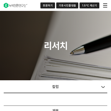
후원하기
기후시민플랫폼
1.5°C 계산기
리서치
칼럼
제목