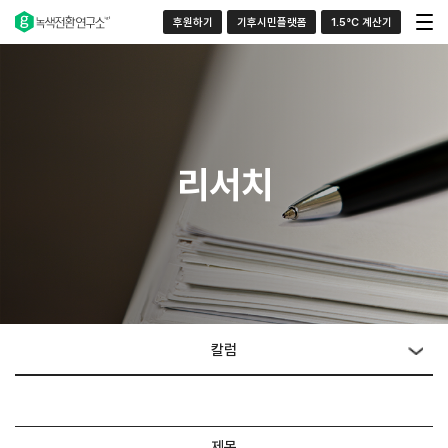
후원하기
기후시민플랫폼
1.5°C 계산기
리서치
칼럼
제목